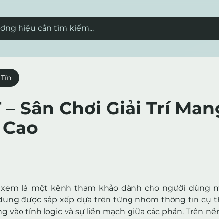
 Tín
 – Sân Chơi Giải Trí Ma
 Cao
xem là một kênh tham khảo dành cho người dùng muố
dung được sắp xếp dựa trên từng nhóm thông tin cụ th
ng vào tính logic và sự liền mạch giữa các phần. Trên n