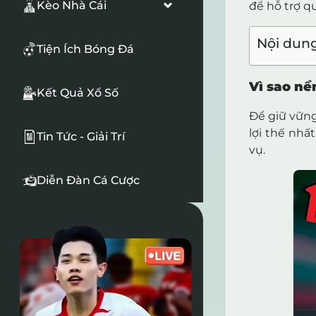
⌄
Kèo Nhà Cái
để hỗ trợ qu
Nội dung
Tiện Ích Bóng Đá
Vì sao nề
Kết Quả Xổ Số
Để giữ vững
lợi thế nhất
Tin Tức - Giải Trí
vụ.
Diễn Đàn Cá Cược