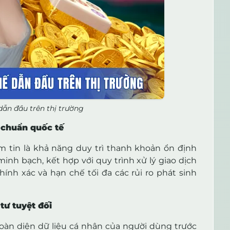
dẫn đầu trên thị trường
 chuẩn quốc tế
 tin là khả năng duy trì thanh khoản ổn định
nh bạch, kết hợp với quy trình xử lý giao dịch
ính xác và hạn chế tối đa các rủi ro phát sinh
tư tuyệt đối
oàn diện dữ liệu cá nhân của người dùng trước