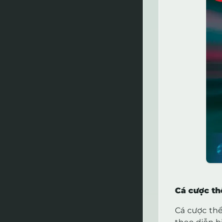
Cá cược th
Cá cược thể