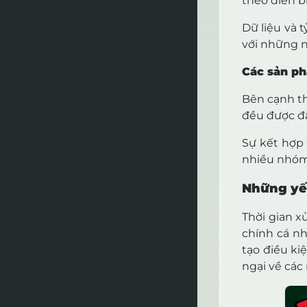
theo diễn b
Dữ liệu và t
với những n
Các sản phẩ
Bên cạnh th
đều được đầ
Sự kết hợp
nhiều nhóm 
Những yếu
Thời gian x
chính cá nh
tạo điều ki
ngại về các 