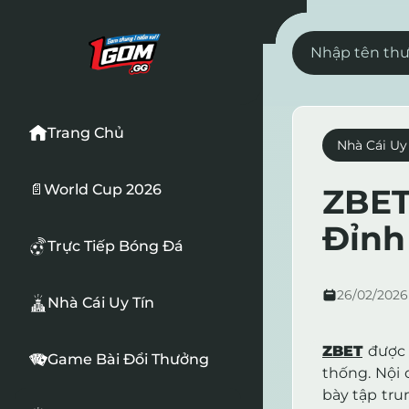
Trang Chủ
Nhà Cái Uy
📄
World Cup 2026
ZBET
Đỉnh
Trực Tiếp Bóng Đá
26/02/2026
Nhà Cái Uy Tín
ZBET
được 
Game Bài Đổi Thưởng
thống. Nội 
bày tập tru