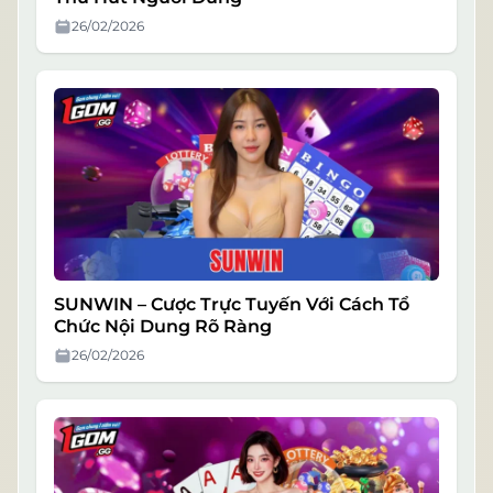
26/02/2026
SUNWIN – Cược Trực Tuyến Với Cách Tổ
Chức Nội Dung Rõ Ràng
26/02/2026