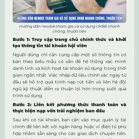
Hướng dẫn newbie tham gia và sử dụng UK88 nhanh
chóng, thuận tiện
Bước 1: Truy cập trang chủ chính thức và khởi
tạo thông tin tài khoản hội viên
Người dùng chỉ cần cung cấp một số thông tin cơ
bản theo biểu mẫu có sẵn để hệ thống xác minh
danh tính và kích hoạt tài khoản sử dụng trong thời
gian ngắn nhất. Việc nhập dữ liệu chính xác ngay từ
đầu sẽ hỗ trợ quá trình nạp rút tiền và liên hệ đội
ngũ kỹ thuật diễn ra thuận lợi hơn trong suốt quá
trình sử dụng.
Bước 2: Liên kết phương thức thanh toán và
thực hiện nạp vốn trải nghiệm ban đầu
Sau khi có tài khoản, bạn cần vào mục quản lý tài
chính để liên kết với ngân hàng hoặc ví điện tử phù
hợp nhằm sẵn sàng cho các giao dịch chuyển tiền.