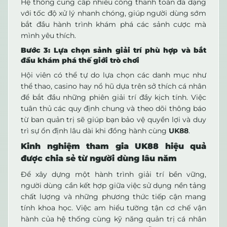
Hệ thống cung cấp nhiều cổng thanh toán đa dạng
với tốc độ xử lý nhanh chóng, giúp người dùng sớm
bắt đầu hành trình khám phá các sảnh cược mà
mình yêu thích.
Bước 3: Lựa chọn sảnh giải trí phù hợp và bắt
đầu khám phá thế giới trò chơi
Hội viên có thể tự do lựa chọn các danh mục như
thể thao, casino hay nổ hũ dựa trên sở thích cá nhân
để bắt đầu những phiên giải trí đầy kịch tính. Việc
tuân thủ các quy định chung và theo dõi thông báo
từ ban quản trị sẽ giúp bạn bảo vệ quyền lợi và duy
trì sự ổn định lâu dài khi đồng hành cùng
UK88
.
Kinh nghiệm tham gia UK88 hiệu quả
được chia sẻ từ người dùng lâu năm
Để xây dựng một hành trình giải trí bền vững,
người dùng cần kết hợp giữa việc sử dụng nền tảng
chất lượng và những phương thức tiếp cận mang
tính khoa học. Việc am hiểu tường tận cơ chế vận
hành của hệ thống cùng kỹ năng quản trị cá nhân