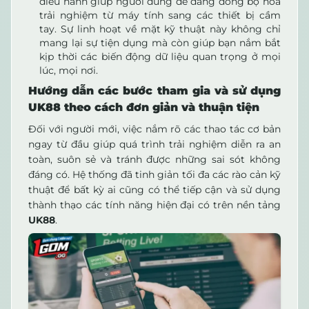
điều hành giúp người dùng dễ dàng đồng bộ hóa
trải nghiệm từ máy tính sang các thiết bị cầm
tay. Sự linh hoạt về mặt kỹ thuật này không chỉ
mang lại sự tiện dụng mà còn giúp bạn nắm bắt
kịp thời các biến động dữ liệu quan trọng ở mọi
lúc, mọi nơi.
Hướng dẫn các bước tham gia và sử dụng
UK88 theo cách đơn giản và thuận tiện
Đối với người mới, việc nắm rõ các thao tác cơ bản
ngay từ đầu giúp quá trình trải nghiệm diễn ra an
toàn, suôn sẻ và tránh được những sai sót không
đáng có. Hệ thống đã tinh giản tối đa các rào cản kỹ
thuật để bất kỳ ai cũng có thể tiếp cận và sử dụng
thành thạo các tính năng hiện đại có trên nền tảng
UK88
.