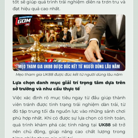
tốt sẽ giúp quá trình trải nghiệm diễn ra trơn tru và
đạt hiệu quả cao nhất.
Mẹo tham gia UK88 được đúc kết từ người dùng lâu năm
Lựa chọn danh mục giải trí trọng tâm dựa trên
sở trường và nhu cầu thực tế
Việc xác định rõ mục tiêu ngay từ đầu giúp thành
viên tránh được tình trạng trải nghiệm dàn trải, từ
đó tập trung tối đa nguồn lực vào những sảnh chơi
phù hợp nhất. Khi có được sự lựa chọn có tính toán,
quá trình khám phá các tính năng tại
UK88
sẽ trở
nên chủ động, giúp nâng cao chất lượng trong