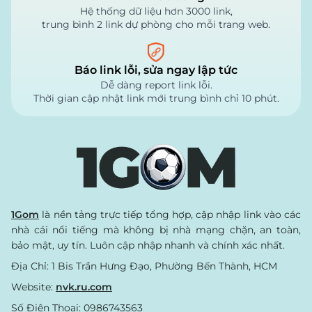
Hệ thống dữ liệu hơn 3000 link,
trung bình 2 link dự phòng cho mỗi trang web.
Báo link lỗi, sửa ngay lập tức
Dễ dàng report link lỗi.
Thời gian cập nhật link mới trung bình chỉ 10 phút.
1Gom
là nền tảng trực tiếp tổng hợp, cập nhập link vào các
nhà cái nổi tiếng mà không bị nhà mạng chặn, an toàn,
bảo mật, uy tín. Luôn cập nhập nhanh và chính xác nhất.
Địa Chỉ: 1 Bis Trần Hưng Đạo, Phường Bến Thành, HCM
Website:
nvk.ru.com
Số Điện Thoại: 0986743563