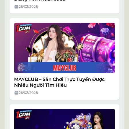
26/02/2026
MAYCLUB – Sân Chơi Trực Tuyến Được
Nhiều Người Tìm Hiểu
26/02/2026