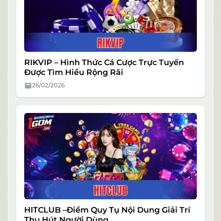
RIKVIP – Hình Thức Cá Cược Trực Tuyến
Được Tìm Hiểu Rộng Rãi
26/02/2026
HITCLUB –Điểm Quy Tụ Nội Dung Giải Trí
Thu Hút Người Dùng