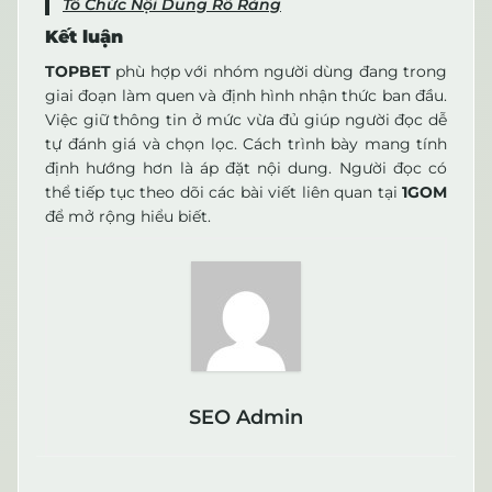
Tổ Chức Nội Dung Rõ Ràng
Kết luận
TOPBET
phù hợp với nhóm người dùng đang trong
giai đoạn làm quen và định hình nhận thức ban đầu.
Việc giữ thông tin ở mức vừa đủ giúp người đọc dễ
tự đánh giá và chọn lọc. Cách trình bày mang tính
định hướng hơn là áp đặt nội dung. Người đọc có
thể tiếp tục theo dõi các bài viết liên quan tại
1GOM
để mở rộng hiểu biết.
SEO Admin