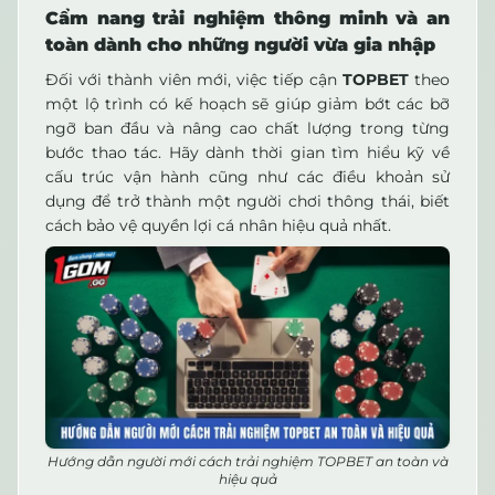
Cẩm nang trải nghiệm thông minh và an
toàn dành cho những người vừa gia nhập
Đối với thành viên mới, việc tiếp cận
TOPBET
theo
một lộ trình có kế hoạch sẽ giúp giảm bớt các bỡ
ngỡ ban đầu và nâng cao chất lượng trong từng
bước thao tác. Hãy dành thời gian tìm hiểu kỹ về
cấu trúc vận hành cũng như các điều khoản sử
dụng để trở thành một người chơi thông thái, biết
cách bảo vệ quyền lợi cá nhân hiệu quả nhất.
Hướng dẫn người mới cách trải nghiệm TOPBET an toàn và
hiệu quả