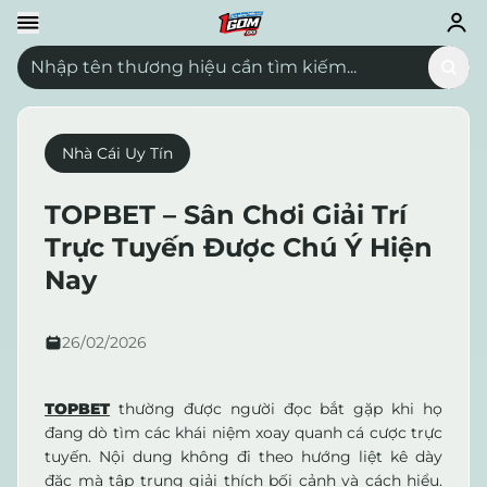
Nhà Cái Uy Tín
TOPBET – Sân Chơi Giải Trí
Trực Tuyến Được Chú Ý Hiện
Nay
26/02/2026
TOPBET
thường được người đọc bắt gặp khi họ
đang dò tìm các khái niệm xoay quanh cá cược trực
tuyến. Nội dung không đi theo hướng liệt kê dày
đặc mà tập trung giải thích bối cảnh và cách hiểu.