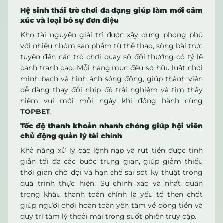
Hệ sinh thái trò chơi đa dạng giúp làm mới cảm
xúc và loại bỏ sự đơn điệu
Kho tài nguyên giải trí được xây dựng phong phú
với nhiều nhóm sản phẩm từ thể thao, sòng bài trực
tuyến đến các trò chơi quay số đổi thưởng có tỷ lệ
cạnh tranh cao. Mỗi hạng mục đều sở hữu luật chơi
minh bạch và hình ảnh sống động, giúp thành viên
dễ dàng thay đổi nhịp độ trải nghiệm và tìm thấy
niềm vui mới mỗi ngày khi đồng hành cùng
TOPBET
.
Tốc độ thanh khoản nhanh chóng giúp hội viên
chủ động quản lý tài chính
Khả năng xử lý các lệnh nạp và rút tiền được tinh
giản tối đa các bước trung gian, giúp giảm thiểu
thời gian chờ đợi và hạn chế sai sót kỹ thuật trong
quá trình thực hiện. Sự chính xác và nhất quán
trong khâu thanh toán chính là yếu tố then chốt
giúp người chơi hoàn toàn yên tâm về dòng tiền và
duy trì tâm lý thoải mái trong suốt phiên truy cập.