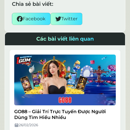
Chia sẻ bài viết:
Facebook
Twitter
Các bài viết liên quan
GO88 – Giải Trí Trực Tuyến Được Người
Dùng Tìm Hiểu Nhiều
26/02/2026