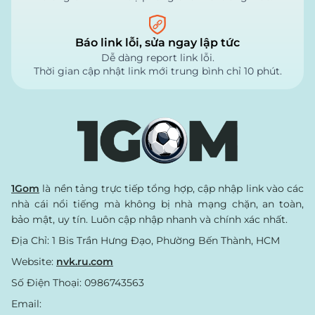
Báo link lỗi, sửa ngay lập tức
Dễ dàng report link lỗi.
Thời gian cập nhật link mới trung bình chỉ 10 phút.
1Gom
là nền tảng trực tiếp tổng hợp, cập nhập link vào các
nhà cái nổi tiếng mà không bị nhà mạng chặn, an toàn,
bảo mật, uy tín. Luôn cập nhập nhanh và chính xác nhất.
Địa Chỉ: 1 Bis Trần Hưng Đạo, Phường Bến Thành, HCM
Website:
nvk.ru.com
Số Điện Thoại: 0986743563
Email: