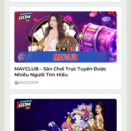
MAYCLUB – Sân Chơi Trực Tuyến Được
Nhiều Người Tìm Hiểu
26/02/2026