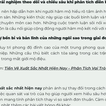
rải nghiệm theo dõi và chiều sâu khi phân tích diễn 
ở nên hấp dẫn hơn khi người hâm mộ hiểu rõ tầm ảnh h
ên sân. Những kiến thức này giúp các buổi bình luận và t
chuyên môn cao hơn. Những cuộc tranh luận sôi nổi
ôn là cầu nối giúp cộng đồng người hâm mộ kết nối với 
ự bền bỉ và bản lĩnh của những ngôi sao trong giai 
uy trì phong độ đỉnh cao của một trung phong qua 
iệp. Những cầu thủ biết cách tỏa sáng trong các trậ
trong mắt giới mộ điệu.
m:
Tiền Vệ Xuất Sắc Nhất Hiện Nay – Phân Tích Vai Tr
uất sắc nhất hiện nay
phản ánh sự thay đổi trong cách
iệc quan sát vai trò của họ giúp người xem hiểu sâu hơ
n mang tính phân tích thay vì so sánh đơn thuần. Cảm 
p nhật thêm các bài viết bóng đá khác.