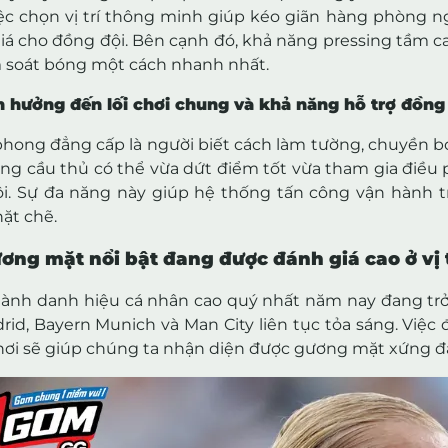
Việc chọn vị trí thông minh giúp kéo giãn hàng phòng
iá cho đồng đội. Bên cạnh đó, khả năng pressing tầm ca
 soát bóng một cách nhanh nhất.
 hưởng đến lối chơi chung và khả năng hỗ trợ đồng 
hong đẳng cấp là người biết cách làm tường, chuyền bó
g cầu thủ có thể vừa dứt điểm tốt vừa tham gia điều ph
i. Sự đa năng này giúp hệ thống tấn công vận hành tr
ặt chẽ.
ng mặt nổi bật đang được đánh giá cao ở vị t
ành danh hiệu cá nhân cao quý nhất năm nay đang trở 
drid, Bayern Munich và Man City liên tục tỏa sáng. Việc
hơi sẽ giúp chúng ta nhận diện được gương mặt xứng đán