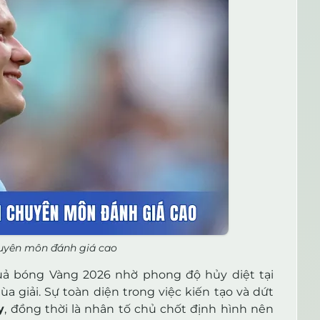
huyên môn đánh giá cao
uả bóng Vàng 2026 nhờ phong độ hủy diệt tại
 giải. Sự toàn diện trong việc kiến tạo và dứt
y
, đồng thời là nhân tố chủ chốt định hình nên