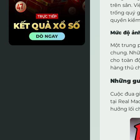
trên sân. 
trống quý g
quyền kiểm
Mức độ ảnh
Một trung p
chung. Nhữn
cho toàn độ
hàng thủ ch
Những gươ
Cuộc đua gi
tại Real Ma
hưởng lối c