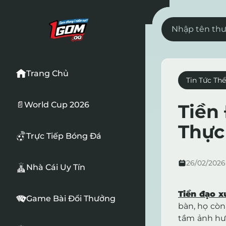
Trang Chủ
Tin Tức Th
📄
World Cup 2026
Tiền
Thực
Trực Tiếp Bóng Đá
26/02/2026
Nhà Cái Uy Tín
Tiền đạo x
Game Bài Đổi Thưởng
bàn, họ còn
tầm ảnh hưở