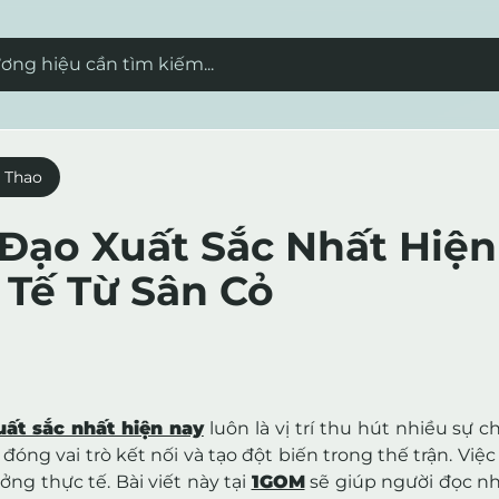
ể Thao
 Đạo Xuất Sắc Nhất Hiện
 Tế Từ Sân Cỏ
uất sắc nhất hiện nay
luôn là vị trí thu hút nhiều sự c
 đóng vai trò kết nối và tạo đột biến trong thế trận. V
ng thực tế. Bài viết này tại
1GOM
sẽ giúp người đọc nh