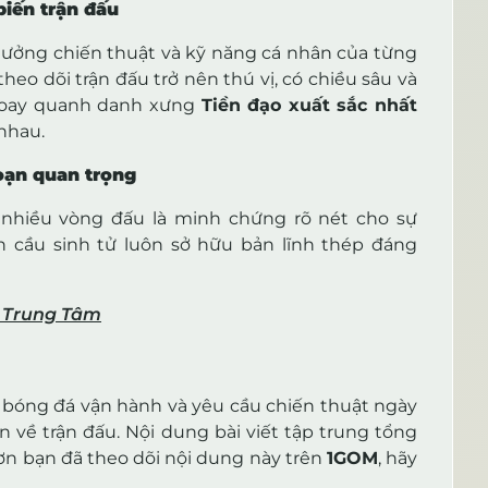
biến trận đấu
ưởng chiến thuật và kỹ năng cá nhân của từng
heo dõi trận đấu trở nên thú vị, có chiều sâu và
 xoay quanh danh xưng
Tiền đạo xuất sắc nhất
nhau.
đoạn quan trọng
nhiều vòng đấu là minh chứng rõ nét cho sự
n cầu sinh tử luôn sở hữu bản lĩnh thép đáng
ò Trung Tâm
 bóng đá vận hành và yêu cầu chiến thuật ngày
n về trận đấu. Nội dung bài viết tập trung tổng
ơn bạn đã theo dõi nội dung này trên
1GOM
, hãy