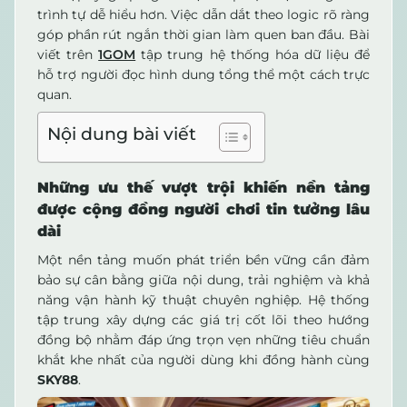
trình tự dễ hiểu hơn. Việc dẫn dắt theo logic rõ ràng
góp phần rút ngắn thời gian làm quen ban đầu. Bài
viết trên
1GOM
tập trung hệ thống hóa dữ liệu để
hỗ trợ người đọc hình dung tổng thể một cách trực
quan.
Nội dung bài viết
Những ưu thế vượt trội khiến nền tảng
được cộng đồng người chơi tin tưởng lâu
dài
Một nền tảng muốn phát triển bền vững cần đảm
bảo sự cân bằng giữa nội dung, trải nghiệm và khả
năng vận hành kỹ thuật chuyên nghiệp. Hệ thống
tập trung xây dựng các giá trị cốt lõi theo hướng
đồng bộ nhằm đáp ứng trọn vẹn những tiêu chuẩn
khắt khe nhất của người dùng khi đồng hành cùng
SKY88
.