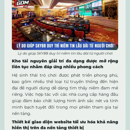
Lý do giúp SKY88 duy trì niềm tin lâu dài từ người chơi
Kho tài nguyên giải trí đa dạng được mở rộng
liên tục nhằm đáp ứng nhiều phong cách
Hệ sinh thái trò chơi được phát triển phong phú,
bao gồm nhiều thể loại từ truyền thống đến hiện
đại để người dùng dễ dàng tìm thấy niềm đam mê
riêng. Việc hợp tác với các nhà cung cấp hàng đầu
giúp đảm bảo chất lượng hình ảnh sắc nét và tính
minh bạch tuyệt đối trong mọi phiên tham gia tại
nền tảng.
Thiết kế giao diện website tối ưu hóa khả năng
hiển thị trên đa nền tảng thiết bị