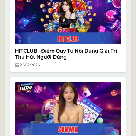
HITCLUB –Điểm Quy Tụ Nội Dung Giải Trí
Thu Hút Người Dùng
26/02/2026