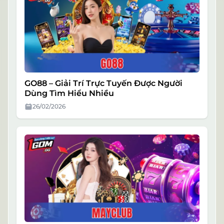
GO88 – Giải Trí Trực Tuyến Được Người
Dùng Tìm Hiểu Nhiều
26/02/2026