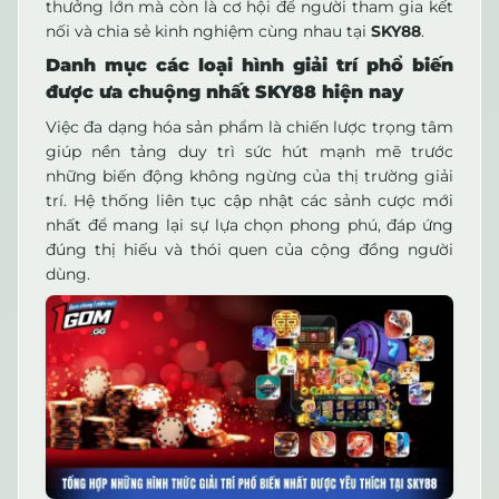
thưởng lớn mà còn là cơ hội để người tham gia kết
nối và chia sẻ kinh nghiệm cùng nhau tại
SKY88
.
Danh mục các loại hình giải trí phổ biến
được ưa chuộng nhất SKY88 hiện nay
Việc đa dạng hóa sản phẩm là chiến lược trọng tâm
giúp nền tảng duy trì sức hút mạnh mẽ trước
những biến động không ngừng của thị trường giải
trí. Hệ thống liên tục cập nhật các sảnh cược mới
nhất để mang lại sự lựa chọn phong phú, đáp ứng
đúng thị hiếu và thói quen của cộng đồng người
dùng.