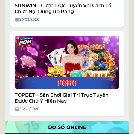
SUNWIN – Cược Trực Tuyến Với Cách Tổ
Chức Nội Dung Rõ Ràng
26/02/2026
TOPBET – Sân Chơi Giải Trí Trực Tuyến
Được Chú Ý Hiện Nay
26/02/2026
DÒ SỐ ONLINE