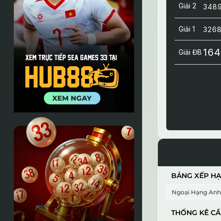
BẢNG XẾP H
Ngoại Hạng Anh
THỐNG KÊ CẦ