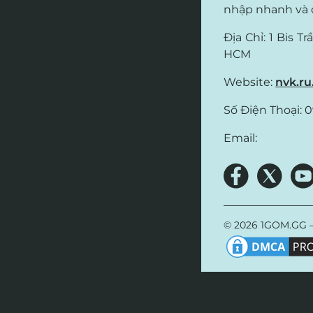
nhập nhanh và c
Địa Chỉ: 1 Bis 
HCM
Website:
nvk.r
Số Điện Thoại: 
Email:
© 2026 1GOM.GG – 