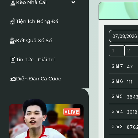
⌄
Kèo Nhà Cái
Tiện Ích Bóng Đá
Kết Quả Xổ Số
Tin Tức - Giải Trí
Diễn Đàn Cá Cược