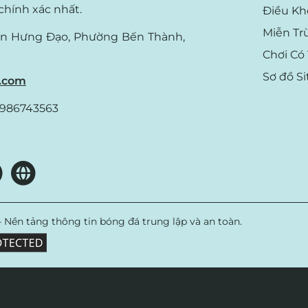
hính xác nhất.
Điều K
Miễn Tr
Trần Hưng Đạo, Phường Bến Thành,
Chơi Có
Sơ đồ S
u.com
0986743563
Nền tảng thông tin bóng đá trung lập và an toàn.