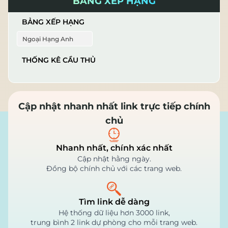
BẢNG XẾP HẠNG
BẢNG XẾP HẠNG
Ngoại Hạng Anh
THỐNG KÊ CẦU THỦ
Cập nhật nhanh nhất link trực tiếp chính
chủ
Nhanh nhất, chính xác nhất
Cập nhật hằng ngày.
Đồng bộ chính chủ với các trang web.
Tìm link dễ dàng
Hệ thống dữ liệu hơn 3000 link,
trung bình 2 link dự phòng cho mỗi trang web.