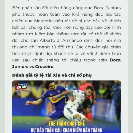
Bên phần sân đối diện, hàng công của Boca Juniors
phụ thuộc hoàn toàn vào khả năng độc lập tác
chiến của Merentiel nên rất dễ bị các hậu vệ khách
bắt bài phong tỏa. Việc nôn nóng đẩy cao đội hình
nhằm tìm kiếm bàn thắng sớm rất có thể sẽ khiến
đội chủ sân Alberto J. Armando dính đòn hồi mã
thương chí mạng từ đối thủ. Các chuyên gia phân
tích nhận định đội khách sẽ ra về với 3 điểm trọn
vẹn sau chiến thắng tối thiểu trong trận
Boca
Juniors vs Cruzeiro
.
Đánh giá tỷ lệ Tài Xỉu và chỉ số phụ