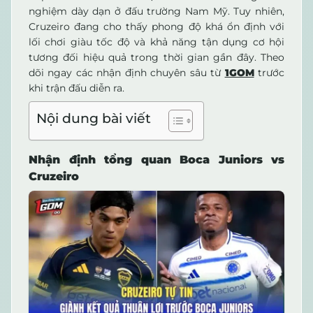
nghiệm dày dạn ở đấu trường Nam Mỹ. Tuy nhiên,
Cruzeiro đang cho thấy phong độ khá ổn định với
lối chơi giàu tốc độ và khả năng tận dụng cơ hội
tương đối hiệu quả trong thời gian gần đây. Theo
dõi ngay các nhận định chuyên sâu từ
1GOM
trước
khi trận đấu diễn ra.
Nội dung bài viết
Nhận định tổng quan Boca Juniors vs
Cruzeiro