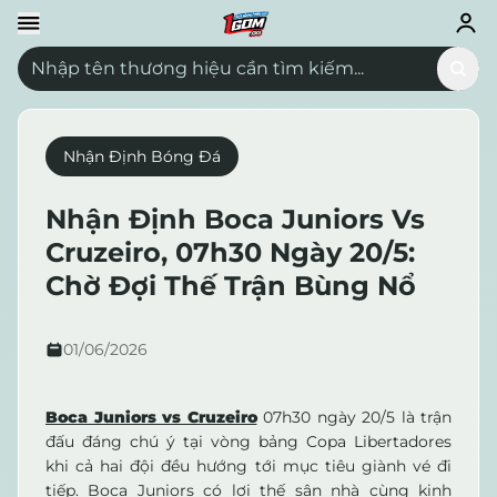
Nhận Định Bóng Đá
Nhận Định Boca Juniors Vs
Cruzeiro, 07h30 Ngày 20/5:
Chờ Đợi Thế Trận Bùng Nổ
01/06/2026
Boca Juniors vs Cruzeiro
07h30 ngày 20/5 là trận
đấu đáng chú ý tại vòng bảng Copa Libertadores
khi cả hai đội đều hướng tới mục tiêu giành vé đi
tiếp. Boca Juniors có lợi thế sân nhà cùng kinh