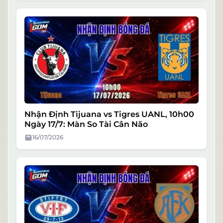
Nhận Định Tijuana vs Tigres UANL, 10h00
Ngày 17/7: Màn So Tài Cân Não
16/07/2026