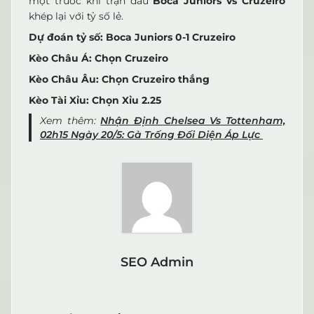
một trước khi trận đấu
Boca Juniors vs Cruzeiro
khép lại với tỷ số lẻ.
Dự đoán tỷ số: Boca Juniors 0-1 Cruzeiro
Kèo Châu Á: Chọn Cruzeiro
Kèo Châu Âu: Chọn Cruzeiro thắng
Kèo Tài Xỉu: Chọn Xỉu 2.25
Xem thêm:
Nhận Định Chelsea Vs Tottenham,
02h15 Ngày 20/5: Gà Trống Đối Diện Áp Lực
SEO Admin