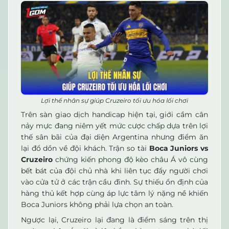
Lợi thế nhân sự giúp Cruzeiro tối ưu hóa lối chơi
Trên sàn giao dịch handicap hiện tại, giới cầm cân
nảy mực đang niêm yết mức cược chấp dựa trên lợi
thế sân bãi của đại diện Argentina nhưng điểm ăn
lại đổ dồn về đội khách. Trận so tài
Boca Juniors vs
Cruzeiro
chứng kiến phong độ kèo châu Á vô cùng
bết bát của đội chủ nhà khi liên tục đẩy người chơi
vào cửa tử ở các trận cầu đinh. Sự thiếu ổn định của
hàng thủ kết hợp cùng áp lực tâm lý nặng nề khiến
Boca Juniors không phải lựa chọn an toàn.
Ngược lại, Cruzeiro lại đang là điểm sáng trên thị