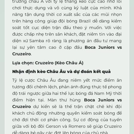
trường châu Á với tỷ lệ thắng kèo cực cao nhờ lối
chơi thực dụng và vô cùng kỷ luật của mình. Khả
năng tận dụng thời cơ xuất sắc của các mũi nhọn
trên hàng công giúp đội bóng Brazil dễ dàng kiểm
soát tốt cục diện trận đấu theo ý muốn. Với việc
được chấp nhẹ trên sân khách, đặt niềm tin vào đại
diện xứ Samba rõ ràng là phương án đầu tư mang
lại sự yên tâm cao ở cặp đấu
Boca Juniors vs
Cruzeiro
.
Lựa chọn: Cruzeiro (Kèo Châu Á)
Nhận định kèo Châu Âu và dự đoán kết quả
Tỷ lệ cược Châu Âu đang niêm yết mức điểm ăn
tương đối chênh lệch, phản ánh đúng thực tế phong
độ trái ngược giữa hai thế lực bóng đá Nam Mỹ thời
điểm hiện tại. Màn thư hùng
Boca Juniors vs
Cruzeiro
dự kiến sẽ là thế trận chặt chẽ khi đội
khách chủ động nhường quyền kiểm soát bóng để
chờ đợi thời cơ phản công. Sự cơ động của tuyến
giữa với bộ đôi Gerson và Romero sẽ giúp Cruzeiro
dễ dàng bẻ gãy các đợt lên bóng của chủ nhà.