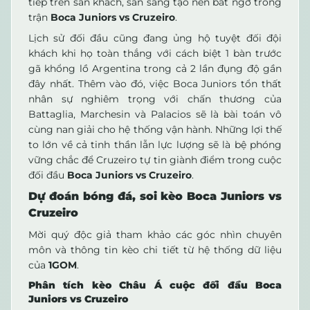
tiếp trên sân khách, sẵn sàng tạo nên bất ngờ trong
trận
Boca Juniors vs Cruzeiro
.
Lịch sử đối đầu cũng đang ủng hộ tuyệt đối đội
khách khi họ toàn thắng với cách biệt 1 bàn trước
gã khổng lồ Argentina trong cả 2 lần đụng độ gần
đây nhất. Thêm vào đó, việc Boca Juniors tổn thất
nhân sự nghiêm trọng với chấn thương của
Battaglia, Marchesin và Palacios sẽ là bài toán vô
cùng nan giải cho hệ thống vận hành. Những lợi thế
to lớn về cả tinh thần lẫn lực lượng sẽ là bệ phóng
vững chắc để Cruzeiro tự tin giành điểm trong cuộc
đối đầu
Boca Juniors vs Cruzeiro
.
Dự đoán bóng đá, soi kèo Boca Juniors vs
Cruzeiro
Mời quý độc giả tham khảo các góc nhìn chuyên
môn và thông tin kèo chi tiết từ hệ thống dữ liệu
của
1GOM
.
Phân tích kèo Châu Á cuộc đối đầu Boca
Juniors vs Cruzeiro