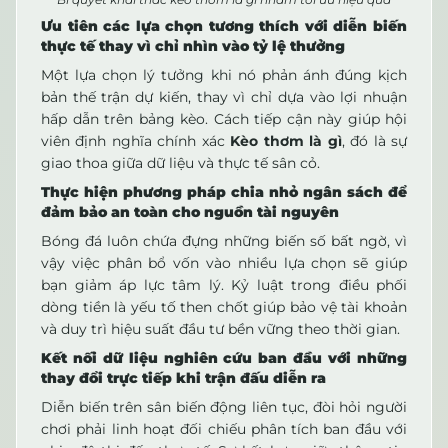
Ưu tiên các lựa chọn tương thích với diễn biến
thực tế thay vì chỉ nhìn vào tỷ lệ thưởng
Một lựa chọn lý tưởng khi nó phản ánh đúng kịch
bản thế trận dự kiến, thay vì chỉ dựa vào lợi nhuận
hấp dẫn trên bảng kèo. Cách tiếp cận này giúp hội
viên định nghĩa chính xác
Kèo thơm là gì
, đó là sự
giao thoa giữa dữ liệu và thực tế sân cỏ.
Thực hiện phương pháp chia nhỏ ngân sách để
đảm bảo an toàn cho nguồn tài nguyên
Bóng đá luôn chứa đựng những biến số bất ngờ, vì
vậy việc phân bổ vốn vào nhiều lựa chọn sẽ giúp
bạn giảm áp lực tâm lý. Kỷ luật trong điều phối
dòng tiền là yếu tố then chốt giúp bảo vệ tài khoản
và duy trì hiệu suất đầu tư bền vững theo thời gian.
Kết nối dữ liệu nghiên cứu ban đầu với những
thay đổi trực tiếp khi trận đấu diễn ra
Diễn biến trên sân biến động liên tục, đòi hỏi người
chơi phải linh hoạt đối chiếu phân tích ban đầu với