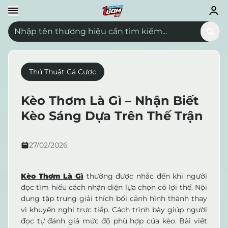
Thủ Thuật Cá Cược
Kèo Thơm Là Gì – Nhận Biết
Kèo Sáng Dựa Trên Thế Trận
27/02/2026
Kèo Thơm Là Gì
thường được nhắc đến khi người
đọc tìm hiểu cách nhận diện lựa chọn có lợi thế. Nội
dung tập trung giải thích bối cảnh hình thành thay
vì khuyến nghị trực tiếp. Cách trình bày giúp người
đọc tự đánh giá mức độ phù hợp của kèo. Bài viết