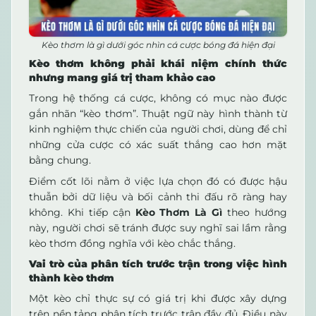
Kèo thơm là gì dưới góc nhìn cá cược bóng đá hiện đại
Kèo thơm không phải khái niệm chính thức
nhưng mang giá trị tham khảo cao
Trong hệ thống cá cược, không có mục nào được
gắn nhãn “kèo thơm”. Thuật ngữ này hình thành từ
kinh nghiệm thực chiến của người chơi, dùng để chỉ
những cửa cược có xác suất thắng cao hơn mặt
bằng chung.
Điểm cốt lõi nằm ở việc lựa chọn đó có được hậu
thuẫn bởi dữ liệu và bối cảnh thi đấu rõ ràng hay
không. Khi tiếp cận
Kèo Thơm Là Gì
theo hướng
này, người chơi sẽ tránh được suy nghĩ sai lầm rằng
kèo thơm đồng nghĩa với kèo chắc thắng.
Vai trò của phân tích trước trận trong việc hình
thành kèo thơm
Một kèo chỉ thực sự có giá trị khi được xây dựng
trên nền tảng phân tích trước trận đầy đủ. Điều này