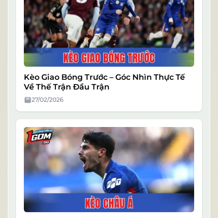
Kèo Giao Bóng Trước – Góc Nhìn Thực Tế
Về Thế Trận Đầu Trận
27/02/2026