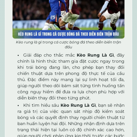
Kèo rung là gì trong cá cược bóng đá theo diễn biến trận
đấu
Giải đáp cho thắc mắc
Kèo Rung Là Gì
, đây
chính là hình thức tham gia đặt cược ngay trong
khi trái bóng đang lăn, cho phép bạn thay đổi
chiến thuật dựa trên phong độ thực tế của cầu
thủ. Đặc điểm này mang lại sự linh hoạt tối đa,
giúp người theo dõi bám sát từng tình huống tấn
công nguy hiểm để đưa ra lựa chọn phù hợp với
diễn biến thay đổi theo từng phút.
Khi tìm hiểu sâu
Kèo Rung Là Gì
, bạn sẽ nhận
ra giá trị của việc quan sát nhịp độ kiểm soát
bóng và các quyết định thay người chiến thuật từ
ban huấn luyện hai đội. Những nhận định dựa trên
trạng thái hiện tại luôn có độ chính xác cao hơn,
giúp người chơi phản ứng kịp thời trước các bước