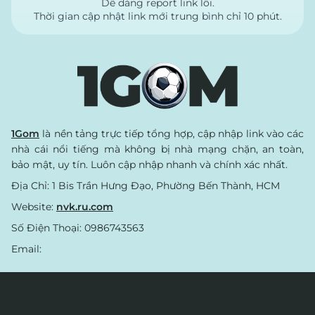
Dễ dàng report link lỗi.
Thời gian cập nhật link mới trung bình chỉ 10 phút.
1Gom
là nền tảng trực tiếp tổng hợp, cập nhập link vào các
nhà cái nổi tiếng mà không bị nhà mạng chặn, an toàn,
bảo mật, uy tín. Luôn cập nhập nhanh và chính xác nhất.
Địa Chỉ: 1 Bis Trần Hưng Đạo, Phường Bến Thành, HCM
Website:
nvk.ru.com
Số Điện Thoại: 0986743563
Email: