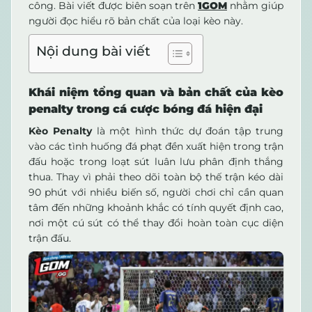
công. Bài viết được biên soạn trên
1GOM
nhằm giúp
người đọc hiểu rõ bản chất của loại kèo này.
Nội dung bài viết
Khái niệm tổng quan và bản chất của kèo
penalty trong cá cược bóng đá hiện đại
Kèo Penalty
là một hình thức dự đoán tập trung
vào các tình huống đá phạt đền xuất hiện trong trận
đấu hoặc trong loạt sút luân lưu phân định thắng
thua. Thay vì phải theo dõi toàn bộ thế trận kéo dài
90 phút với nhiều biến số, người chơi chỉ cần quan
tâm đến những khoảnh khắc có tính quyết định cao,
nơi một cú sút có thể thay đổi hoàn toàn cục diện
trận đấu.