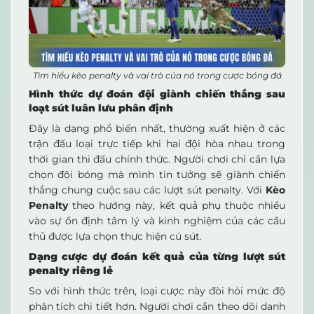
Tìm hiểu kèo penalty và vai trò của nó trong cược bóng đá
Hình thức dự đoán đội giành chiến thắng sau
loạt sút luân lưu phân định
Đây là dạng phổ biến nhất, thường xuất hiện ở các
trận đấu loại trực tiếp khi hai đội hòa nhau trong
thời gian thi đấu chính thức. Người chơi chỉ cần lựa
chọn đội bóng mà mình tin tưởng sẽ giành chiến
thắng chung cuộc sau các lượt sút penalty. Với
Kèo
Penalty
theo hướng này, kết quả phụ thuộc nhiều
vào sự ổn định tâm lý và kinh nghiệm của các cầu
thủ được lựa chọn thực hiện cú sút.
Dạng cược dự đoán kết quả của từng lượt sút
penalty riêng lẻ
So với hình thức trên, loại cược này đòi hỏi mức độ
phân tích chi tiết hơn. Người chơi cần theo dõi danh