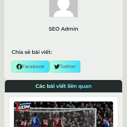
SEO Admin
Chia sẻ bài viết:
Facebook
Twitter
Các bài viết liên quan