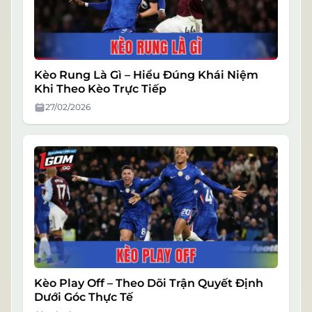
Kèo Rung Là Gì – Hiểu Đúng Khái Niệm
Khi Theo Kèo Trực Tiếp
27/02/2026
Kèo Play Off – Theo Dõi Trận Quyết Định
Dưới Góc Thực Tế