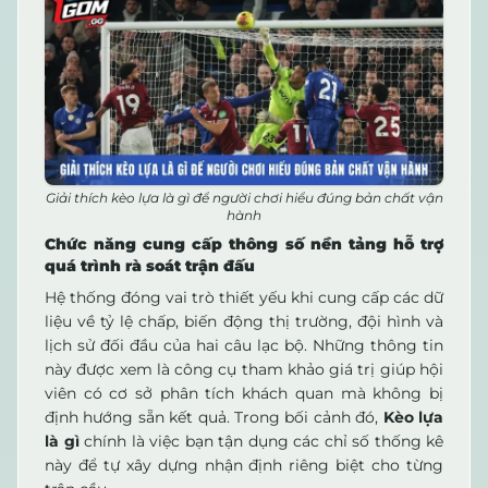
Giải thích kèo lựa là gì để người chơi hiểu đúng bản chất vận
hành
Chức năng cung cấp thông số nền tảng hỗ trợ
quá trình rà soát trận đấu
Hệ thống đóng vai trò thiết yếu khi cung cấp các dữ
liệu về tỷ lệ chấp, biến động thị trường, đội hình và
lịch sử đối đầu của hai câu lạc bộ. Những thông tin
này được xem là công cụ tham khảo giá trị giúp hội
viên có cơ sở phân tích khách quan mà không bị
định hướng sẵn kết quả. Trong bối cảnh đó,
Kèo lựa
là gì
chính là việc bạn tận dụng các chỉ số thống kê
này để tự xây dựng nhận định riêng biệt cho từng