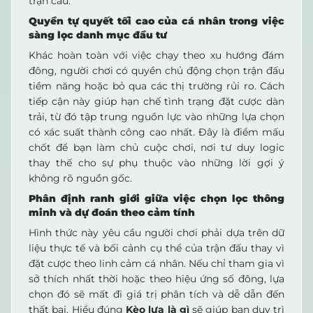
trận cầu.
Quyền tự quyết tối cao của cá nhân trong việc
sàng lọc danh mục đầu tư
Khác hoàn toàn với việc chạy theo xu hướng đám
đông, người chơi có quyền chủ động chọn trận đấu
tiềm năng hoặc bỏ qua các thị trường rủi ro. Cách
tiếp cận này giúp hạn chế tình trạng đặt cược dàn
trải, từ đó tập trung nguồn lực vào những lựa chọn
có xác suất thành công cao nhất. Đây là điểm mấu
chốt để bạn làm chủ cuộc chơi, nơi tư duy logic
thay thế cho sự phụ thuộc vào những lời gợi ý
không rõ nguồn gốc.
Phân định ranh giới giữa việc chọn lọc thông
minh và dự đoán theo cảm tính
Hình thức này yêu cầu người chơi phải dựa trên dữ
liệu thực tế và bối cảnh cụ thể của trận đấu thay vì
đặt cược theo linh cảm cá nhân. Nếu chỉ tham gia vì
sở thích nhất thời hoặc theo hiệu ứng số đông, lựa
chọn đó sẽ mất đi giá trị phân tích và dễ dẫn đến
thất bại. Hiểu đúng
Kèo lựa là gì
sẽ giúp bạn duy trì