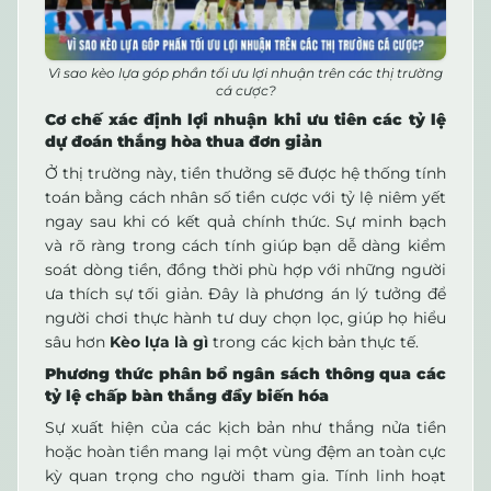
Vì sao kèo lựa góp phần tối ưu lợi nhuận trên các thị trường
cá cược?
Cơ chế xác định lợi nhuận khi ưu tiên các tỷ lệ
dự đoán thắng hòa thua đơn giản
Ở thị trường này, tiền thưởng sẽ được hệ thống tính
toán bằng cách nhân số tiền cược với tỷ lệ niêm yết
ngay sau khi có kết quả chính thức. Sự minh bạch
và rõ ràng trong cách tính giúp bạn dễ dàng kiểm
soát dòng tiền, đồng thời phù hợp với những người
ưa thích sự tối giản. Đây là phương án lý tưởng để
người chơi thực hành tư duy chọn lọc, giúp họ hiểu
sâu hơn
Kèo lựa là gì
trong các kịch bản thực tế.
Phương thức phân bổ ngân sách thông qua các
tỷ lệ chấp bàn thắng đầy biến hóa
Sự xuất hiện của các kịch bản như thắng nửa tiền
hoặc hoàn tiền mang lại một vùng đệm an toàn cực
kỳ quan trọng cho người tham gia. Tính linh hoạt