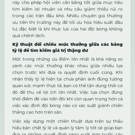
này cho phép hội viên cân bằng tốt giữa mục tiêu
tìm kiếm lợi nhuận và nhu cầu giảm thiểu rủi ro
trong các trận đấu khó. Nhiều chuyên gia thường
ưu tiên thị trường này để tối ưu hóa hiệu suất đầu
tư, đặc biệt là khi thực lực của hai đội bóng không
quá chênh lệch.
Kỹ thuật đối chiếu mức thưởng giữa các bảng
tỷ lệ để tìm kiếm giá trị thặng dư
Một trong những ưu điểm lớn nhất là khả năng so
sánh các mức thưởng khác nhau giữa nhiều lựa
chọn trước khi đưa ra quyết định cuối cùng. Khi
nhận thấy tỷ lệ hiện tại chưa phản ánh đúng tương
quan sức mạnh thực tế, bạn có thể tận dụng thời cơ
đó để thu về lợi ích lớn nhất. Việc lựa chọn đúng
thời điểm để vào tiền đôi khi còn quan trọng hơn cả
việc xác định đội bóng nào có xác suất giành chiến
thắng cao hơn trên sân.
Việc xây dựng một chiến thuật dựa trên sự thấu
hiểu bản chất tỷ lệ và quản lý tâm lý tốt sẽ giúp bạn
đưa ra những quyết định sáng suốt hơn trước các