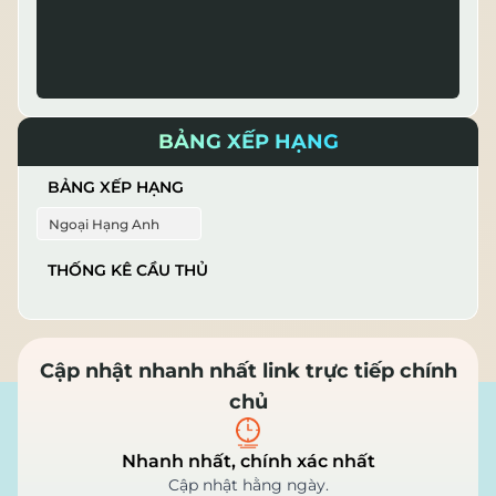
BẢNG XẾP HẠNG
BẢNG XẾP HẠNG
Ngoại Hạng Anh
THỐNG KÊ CẦU THỦ
Cập nhật nhanh nhất link trực tiếp chính
chủ
Nhanh nhất, chính xác nhất
Cập nhật hằng ngày.