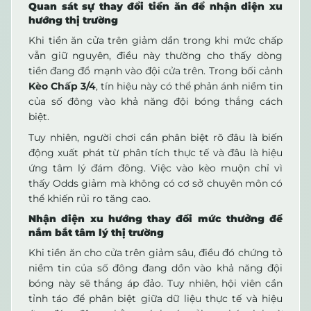
Quan sát sự thay đổi tiền ăn để nhận diện xu
hướng thị trường
Khi tiền ăn cửa trên giảm dần trong khi mức chấp
vẫn giữ nguyên, điều này thường cho thấy dòng
tiền đang đổ mạnh vào đội cửa trên. Trong bối cảnh
Kèo Chấp 3/4
, tín hiệu này có thể phản ánh niềm tin
của số đông vào khả năng đội bóng thắng cách
biệt.
Tuy nhiên, người chơi cần phân biệt rõ đâu là biến
động xuất phát từ phân tích thực tế và đâu là hiệu
ứng tâm lý đám đông. Việc vào kèo muộn chỉ vì
thấy Odds giảm mà không có cơ sở chuyên môn có
thể khiến rủi ro tăng cao.
Nhận diện xu hướng thay đổi mức thưởng để
nắm bắt tâm lý thị trường
Khi tiền ăn cho cửa trên giảm sâu, điều đó chứng tỏ
niềm tin của số đông đang dồn vào khả năng đội
bóng này sẽ thắng áp đảo. Tuy nhiên, hội viên cần
tỉnh táo để phân biệt giữa dữ liệu thực tế và hiệu