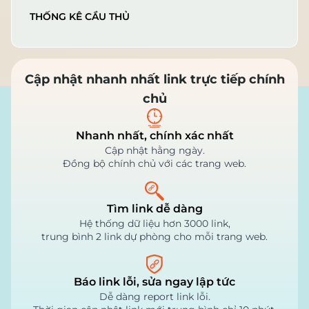
THỐNG KÊ CẦU THỦ
Cập nhật nhanh nhất link trực tiếp chính
chủ
Nhanh nhất, chính xác nhất
Cập nhật hằng ngày.
Đồng bộ chính chủ với các trang web.
Tìm link dễ dàng
Hệ thống dữ liệu hơn 3000 link,
trung bình 2 link dự phòng cho mỗi trang web.
Báo link lỗi, sửa ngay lập tức
Dễ dàng report link lỗi.