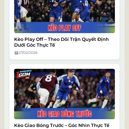
Kèo Play Off – Theo Dõi Trận Quyết Định
Dưới Góc Thực Tế
27/02/2026
Kèo Giao Bóng Trước – Góc Nhìn Thực Tế