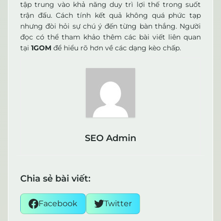
tập trung vào khả năng duy trì lợi thế trong suốt
trận đấu. Cách tính kết quả không quá phức tạp
nhưng đòi hỏi sự chú ý đến từng bàn thắng. Người
đọc có thể tham khảo thêm các bài viết liên quan
tại
1GOM
để hiểu rõ hơn về các dạng kèo chấp.
SEO Admin
Chia sẻ bài viết:
Facebook
Twitter