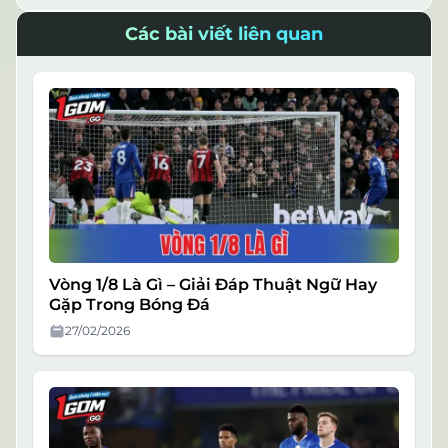
Các bài viết liên quan
Vòng 1/8 Là Gì – Giải Đáp Thuật Ngữ Hay
Gặp Trong Bóng Đá
27/02/2026