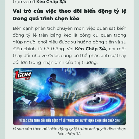
trọn vẹn ở
Kèo Chấp 3/4
.
Vai trò của việc theo dõi biến động tỷ lệ
trong quá trình chọn kèo
Bên cạnh phân tích chuyên môn, việc quan sát biến
động tỷ lệ trên bảng kèo là công cụ quan trọng
giúp người chơi hiểu được xu hướng dòng tiền và sự
điều chỉnh từ hệ thống. Với
Kèo Chấp 3/4
, chỉ một
thay đổi nhỏ về Odds cũng có thể phản ánh sự thay
đổi lớn trong nhận định của thị trường.
Vì sao cần theo dõi biến động tỷ lệ trước khi quyết định chọn
kèo chấp 3/4