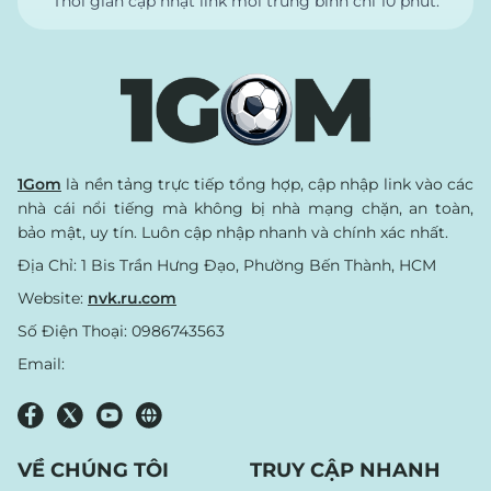
Thời gian cập nhật link mới trung bình chỉ 10 phút.
1Gom
là nền tảng trực tiếp tổng hợp, cập nhập link vào các
nhà cái nổi tiếng mà không bị nhà mạng chặn, an toàn,
bảo mật, uy tín. Luôn cập nhập nhanh và chính xác nhất.
Địa Chỉ: 1 Bis Trần Hưng Đạo, Phường Bến Thành, HCM
Website:
nvk.ru.com
Số Điện Thoại: 0986743563
Email:
VỀ CHÚNG TÔI
TRUY CẬP NHANH