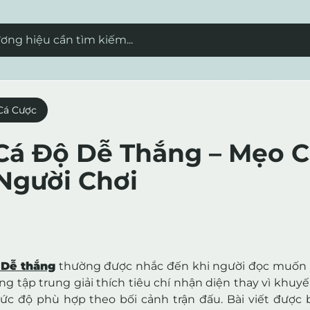
Cá Cược
Cá Độ Dễ Thắng – Mẹo C
Người Chơi
 Dễ thắng
thường được nhắc đến khi người đọc muốn t
ng tập trung giải thích tiêu chí nhận diện thay vì khuy
ức độ phù hợp theo bối cảnh trận đấu. Bài viết được 