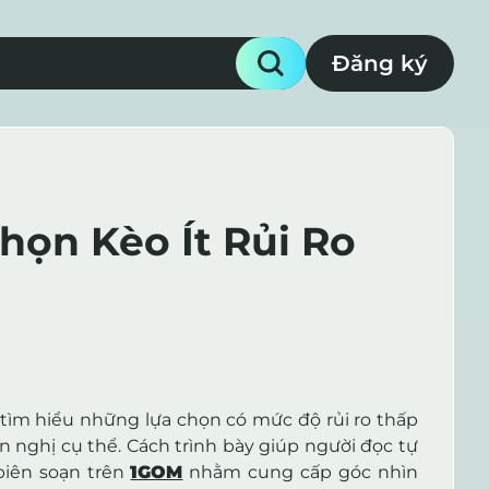
Đăng ký
họn Kèo Ít Rủi Ro
ìm hiểu những lựa chọn có mức độ rủi ro thấp
ến nghị cụ thể. Cách trình bày giúp người đọc tự
biên soạn trên
1GOM
nhằm cung cấp góc nhìn