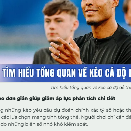
Tìm hiểu tổng quan về kèo cá độ dễ th
o đơn giản giúp giảm áp lực phân tích chi tiết
g những kèo yêu cầu dự đoán chính xác tỷ số hoặc th
các lựa chọn mang tính tổng thể. Người chơi chỉ cần đá
h do những biến số nhỏ khó kiểm soát.