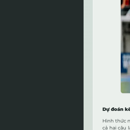
Dự đoán kế
Hình thức n
cả hai câu 