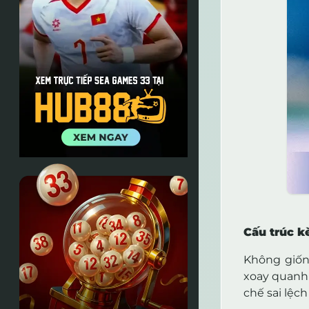
Cấu trúc kè
Không giốn
xoay quanh 
chế sai lệc