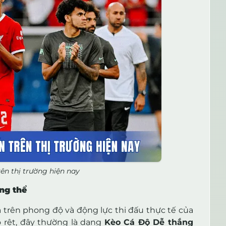
ên thị trường hiện nay
ng thể
 trên phong độ và động lực thi đấu thực tế của
õ rệt, đây thường là dạng
Kèo Cá Độ Dễ thắng