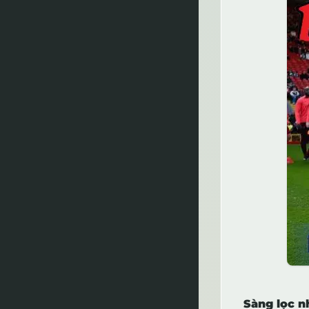
Sàng lọc n