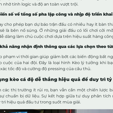
 nhờ tính logic và độ an toàn vượt trội.
biến số về tổng số pha lập công và nhịp độ triển kha
ày cho phép bạn dự báo trận đấu có nhiều hay ít bàn 
sẽ là bên nổ súng. Ở những giải đấu có lối chơi cởi mở
dễ dàng làm chủ cuộc chơi dựa trên hiệu suất hàng côn
 khả năng nhận định thông qua các lựa chọn theo từ
p phạm vi thời gian giúp giảm bớt các biến động bất ng
cuộc của hai đội. Đây là loại hình Kèo lý tưởng khi bạ
xác tốc độ và cường độ pressing của cầu thủ.
ng kèo cá độ dễ thắng hiệu quả để duy trì tỷ
 các thị trường ít rủi ro, bạn vẫn cần một chiến lược 
sự chuẩn bị dữ liệu. Sự kết hợp giữa tư duy phân tích 
 trì hiệu quả đầu tư trong suốt mùa giải.