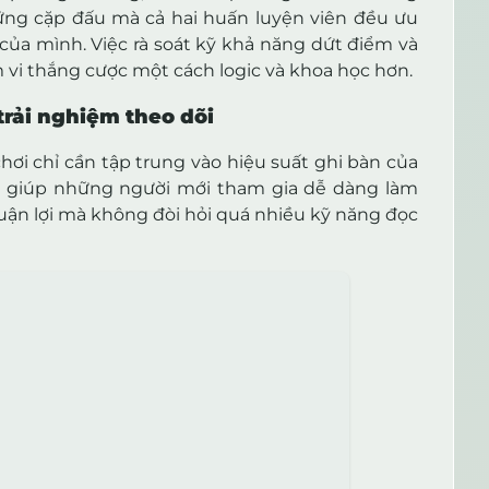
ững cặp đấu mà cả hai huấn luyện viên đều ưu
của mình. Việc rà soát kỹ khả năng dứt điểm và
 vi thắng cược một cách logic và khoa học hơn.
trải nghiệm theo dõi
hơi chỉ cần tập trung vào hiệu suất ghi bàn của
giúp những người mới tham gia dễ dàng làm
huận lợi mà không đòi hỏi quá nhiều kỹ năng đọc