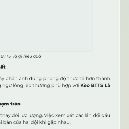
 BTTS là gì hiệu quả
hất
 đây phản ánh đúng phong độ thực tế hơn thành
g ngự lỏng lẻo thường phù hợp với
Kèo BTTS Là
chạm trán
thay đổi lực lượng. Việc xem xét các lần đối đầu
 bàn của hai đội khi gặp nhau.