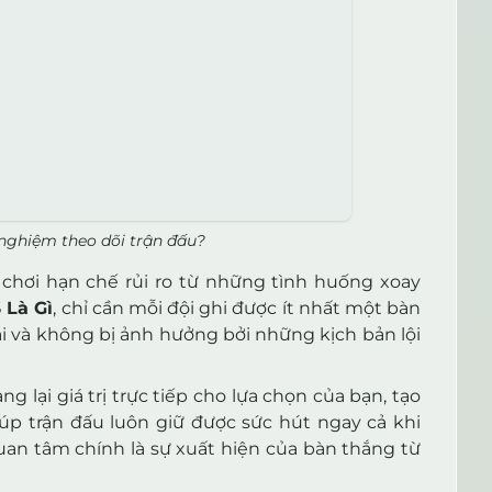
 nghiệm theo dõi trận đấu?
 chơi hạn chế rủi ro từ những tình huống xoay
 Là Gì
, chỉ cần mỗi đội ghi được ít nhất một bàn
mái và không bị ảnh hưởng bởi những kịch bản lội
 lại giá trị trực tiếp cho lựa chọn của bạn, tạo
iúp trận đấu luôn giữ được sức hút ngay cả khi
uan tâm chính là sự xuất hiện của bàn thắng từ