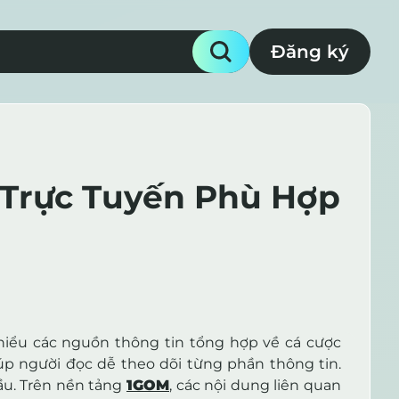
Đăng ký
 Trực Tuyến Phù Hợp
hiểu các nguồn thông tin tổng hợp về cá cược
iúp người đọc dễ theo dõi từng phần thông tin.
ầu. Trên nền tảng
1GOM
, các nội dung liên quan