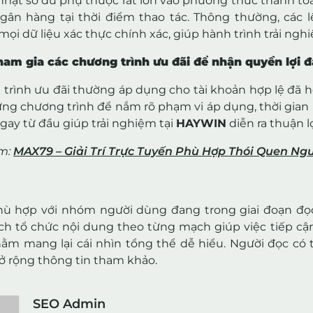
nhật số dư phụ thuộc rất lớn vào phương thức thanh toá
gân hàng tại thời điểm thao tác. Thông thường, các 
ọi dữ liệu xác thực chính xác, giúp hành trình trải ngh
tham gia các chương trình ưu đãi để nhận quyền lợi 
trình ưu đãi thường áp dụng cho tài khoản hợp lệ đã h
ừng chương trình để nắm rõ phạm vi áp dụng, thời gian 
ngay từ đầu giúp trải nghiệm tại
HAYWIN
diễn ra thuận l
m:
MAX79 – Giải Trí Trực Tuyến Phù Hợp Thói Quen Ng
ù hợp với nhóm người dùng đang trong giai đoạn đọc, 
ch tổ chức nội dung theo từng mạch giúp việc tiếp cậ
ằm mang lại cái nhìn tổng thể dễ hiểu. Người đọc có t
 rộng thông tin tham khảo.
SEO Admin