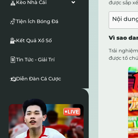
⌄
Kèo Nhà Cái
được sắp xế
Nội dung
Tiện Ích Bóng Đá
Vì sao da
Kết Quả Xổ Số
Trải nghiệ
được tổ chứ
Tin Tức - Giải Trí
Diễn Đàn Cá Cược