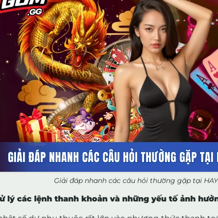
Giải đáp nhanh các câu hỏi thường gặp tại H
xử lý các lệnh thanh khoản và những yếu tố ảnh hưởn