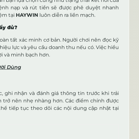
n bạn lựa chọn cũng như trạng thái kết nối của
lệnh nạp và rút tiền sẽ được phê duyệt nhanh
iệm tại
HAYWIN
luôn diễn ra liền mạch.
đầy đủ?
oàn tất xác minh cơ bản. Người chơi nên đọc kỹ
hiệu lực và yêu cầu doanh thu nếu có. Việc hiểu
ợi và minh bạch hơn.
ười Dùng
ghi nhận và đánh giá thông tin trước khi trải
n trở nên nhẹ nhàng hơn. Các điểm chính được
hể tiếp tục theo dõi các nội dung cập nhật tại