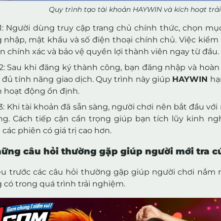
Quy trình tạo tài khoản HAYWIN và kích hoạt tr
1: Người dùng truy cập trang chủ chính thức, chọn mụ
 nhập, mật khẩu và số điện thoại chính chủ. Việc kiểm 
n chính xác và bảo vệ quyền lợi thành viên ngay từ đầu.
2: Sau khi đăng ký thành công, bạn đăng nhập và hoàn
 đủ tính năng giao dịch. Quy trình này giúp
HAYWIN
hạn
n hoạt động ổn định.
3: Khi tài khoản đã sẵn sàng, người chơi nên bắt đầu vớ
ng. Cách tiếp cận cẩn trọng giúp bạn tích lũy kinh ng
các phiên có giá trị cao hơn.
ững câu hỏi thường gặp giúp người mới tra 
ểu trước các câu hỏi thường gặp giúp người chơi nắm 
có trong quá trình trải nghiệm.