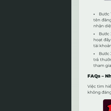
Bước 
tên đăng
nhận diệ
Bước 
hoạt đầy
tài khoả
Bước 
trả thưở
tham gia 
FAQs – Nh
Việc tìm hi
không đáng 