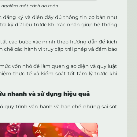
ải nghiệm một cách an toàn
c đăng ký và điền đầy đủ thông tin cơ bản như
tra kỹ dữ liệu trước khi xác nhận giúp hệ thống
 tất các bước xác minh theo hướng dẫn để kích
 chế các hành vi truy cập trái phép và đảm bảo
i mức vốn nhỏ để làm quen giao diện và quy luật
hiệm thực tế và kiểm soát tốt tâm lý trước khi
cứu nhanh và sử dụng hiệu quả
rõ quy trình vận hành và hạn chế những sai sót