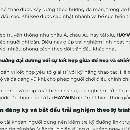
hể thao được xây dựng theo hướng đa môn, trong đó 
 đấu cao. Khi kèo được cập nhật nhanh và bố cục hiển thị
èo truyền thống như châu Á, châu Âu hay tài xỉu,
HAY
ặc người ghi bàn. Điều này giúp trải nghiệm linh hoạt 
với nhiều phong cách theo dõi trận đấu khác nhau.
hưởng đại dương với sự kết hợp giữa đồ hoạ và chiế
dẫn vì kết hợp yếu tố giải trí với kỹ năng thao tác. H
ộ và đa dạng vũ khí, cho phép người chơi điều chỉnh ch
, combo và nhịp xuất hiện rõ ràng, trải nghiệm trở nên c
ười lựa chọn bắn cá tại
HAYWIN
như một hình thức giải 
 đăng ký và bắt đầu trải nghiệm theo lộ trìn
ạo tài khoản, người dùng nên kiểm tra kỹ đường link tru
ng tin cá nhân. Việc thực hiện đúng quy trình ngay từ