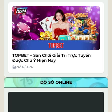
TOPBET – Sân Chơi Giải Trí Trực Tuyến
Được Chú Ý Hiện Nay
26/02/2026
DÒ SỐ ONLINE