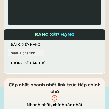
BẢNG XẾP HẠNG
BẢNG XẾP HẠNG
Ngoại Hạng Anh
THỐNG KÊ CẦU THỦ
Cập nhật nhanh nhất link trực tiếp chính
chủ
Nhanh nhất, chính xác nhất