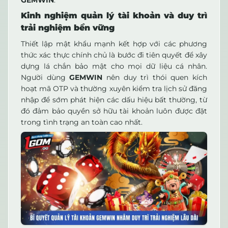
GEMWIN
.
Kinh nghiệm quản lý tài khoản và duy trì
trải nghiệm bền vững
Thiết lập mật khẩu mạnh kết hợp với các phương
thức xác thực chính chủ là bước đi tiên quyết để xây
dựng lá chắn bảo mật cho mọi dữ liệu cá nhân.
Người dùng
GEMWIN
nên duy trì thói quen kích
hoạt mã OTP và thường xuyên kiểm tra lịch sử đăng
nhập để sớm phát hiện các dấu hiệu bất thường, từ
đó đảm bảo quyền sở hữu tài khoản luôn được đặt
trong tình trạng an toàn cao nhất.