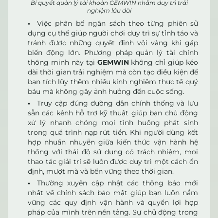
Bí quyết quản lý tài khoản GEMWIN nhằm duy trì trải
nghiệm lâu dài
Việc phân bổ ngân sách theo từng phiên sử
dụng cụ thể giúp người chơi duy trì sự tỉnh táo và
tránh được những quyết định vội vàng khi gặp
biến động lớn. Phương pháp quản lý tài chính
thông minh này tại
GEMWIN
không chỉ giúp kéo
dài thời gian trải nghiệm mà còn tạo điều kiện để
bạn tích lũy thêm nhiều kinh nghiệm thực tế quý
báu mà không gây ảnh hưởng đến cuộc sống.
Truy cập đúng đường dẫn chính thống và lưu
sẵn các kênh hỗ trợ kỹ thuật giúp bạn chủ động
xử lý nhanh chóng mọi tình huống phát sinh
trong quá trình nạp rút tiền. Khi người dùng kết
hợp nhuần nhuyễn giữa kiến thức vận hành hệ
thống với thái độ sử dụng có trách nhiệm, mọi
thao tác giải trí sẽ luôn được duy trì một cách ổn
định, mượt mà và bền vững theo thời gian.
Thường xuyên cập nhật các thông báo mới
nhất về chính sách bảo mật giúp bạn luôn nắm
vững các quy định vận hành và quyền lợi hợp
pháp của mình trên nền tảng. Sự chủ động trong