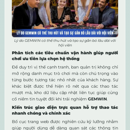
Lý do GEMWIN có thể thu hút và tạo sự gắn bó lâu dài với
hội viên
Phân tích các tiêu chuẩn vận hành giúp người
chơi ưu tiên lựa chọn hệ thống
Để duy trì vị thế cạnh tranh, ban quản trị không chỉ
mở rộng danh mục trò chơi mà còn chú trọng vào
từng bước tương tác nhỏ nhất của khách hàng. Sự
khác biệt được thể hiện rõ nét qua các thao tác
mượt mà, kho dữ liệu cập nhật liên tục giúp củng
cố niềm tin tuyệt đối khi trải nghiệm
GEMWIN
.
Kiến trúc giao diện trực quan hỗ trợ thao tác
nhanh chóng và chính xác
Bố cục trang web được nghiên cứu kỹ lưỡng nhằm
giúp người dùng dễ dàng quan sát các thông tin