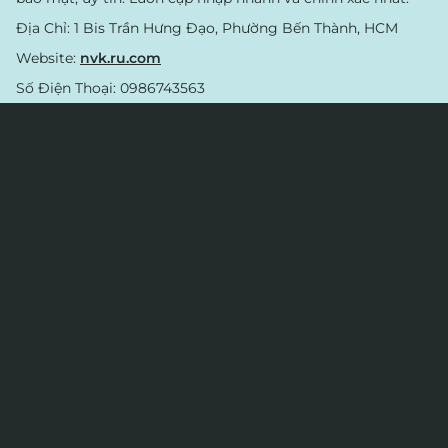
Địa Chỉ: 1 Bis Trần Hưng Đạo, Phường Bến Thành, HCM
Website:
nvk.ru.com
Số Điện Thoại: 0986743563
Email:
VỀ CHÚNG TÔI
TRUY CẬP NHANH
Liên Hệ 1GOM
Game bài đổi thưởng
Ban Biên Tập 1GOM
Trực tiếp bóng đá
Chính Sách Bảo Mật
Nhà cái uy tín
Chính Sách Cookie
Tỷ lệ kèo
Điều Khoản Sử Dụng
Kết quả bóng đá
Miễn Trừ Trách Nhiệm
Kết quả xổ số
Chơi Có Trách Nhiệm
Soi kèo nhà cái
Sơ đồ Sitemap
Nhận định nhà cái