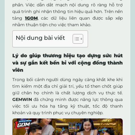
phần. Việc dẫn dắt mạch nội dung rõ ràng hỗ trợ
quá trình ghi nhận thông tin hiệu quả hơn. Trên nền
tảng
1GOM
, các dữ liệu liên quan được sắp xếp
nhằm thuận tiện cho việc tham khảo.
Nội dung bài viết
Lý do giúp thương hiệu tạo dựng sức hút
và sự gắn kết bền bỉ với cộng đồng thành
viên
Trong bối cảnh người dùng ngày càng khắt khe khi
tìm kiếm một địa chỉ giải trí, yếu tố then chốt giúp
giữ chân họ chính là chất lượng dịch vụ thực tế.
GEMWIN
đã chứng minh được năng lực thông qua
việc tối ưu hóa hạ tầng kỹ thuật, tốc độ thanh
khoản và quy trình phục vụ chuyên nghiệp.