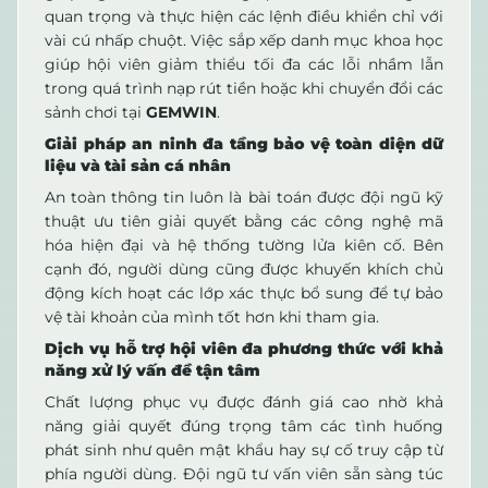
quan trọng và thực hiện các lệnh điều khiển chỉ với
vài cú nhấp chuột. Việc sắp xếp danh mục khoa học
giúp hội viên giảm thiểu tối đa các lỗi nhầm lẫn
trong quá trình nạp rút tiền hoặc khi chuyển đổi các
sảnh chơi tại
GEMWIN
.
Giải pháp an ninh đa tầng bảo vệ toàn diện dữ
liệu và tài sản cá nhân
An toàn thông tin luôn là bài toán được đội ngũ kỹ
thuật ưu tiên giải quyết bằng các công nghệ mã
hóa hiện đại và hệ thống tường lửa kiên cố. Bên
cạnh đó, người dùng cũng được khuyến khích chủ
động kích hoạt các lớp xác thực bổ sung để tự bảo
vệ tài khoản của mình tốt hơn khi tham gia.
Dịch vụ hỗ trợ hội viên đa phương thức với khả
năng xử lý vấn đề tận tâm
Chất lượng phục vụ được đánh giá cao nhờ khả
năng giải quyết đúng trọng tâm các tình huống
phát sinh như quên mật khẩu hay sự cố truy cập từ
phía người dùng. Đội ngũ tư vấn viên sẵn sàng túc