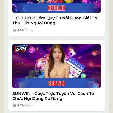
HITCLUB –Điểm Quy Tụ Nội Dung Giải Trí
Thu Hút Người Dùng
26/02/2026
SUNWIN – Cược Trực Tuyến Với Cách Tổ
Chức Nội Dung Rõ Ràng
26/02/2026