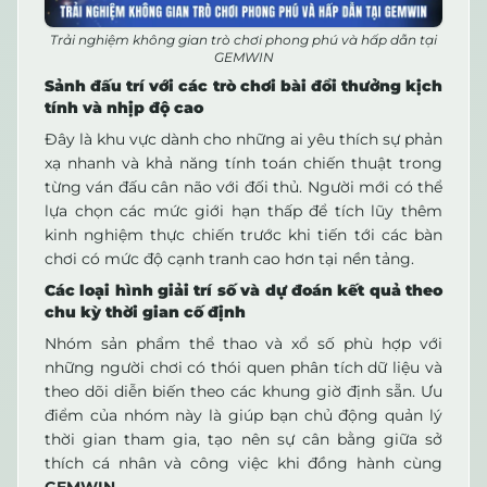
Trải nghiệm không gian trò chơi phong phú và hấp dẫn tại
GEMWIN
Sảnh đấu trí với các trò chơi bài đổi thưởng kịch
tính và nhịp độ cao
Đây là khu vực dành cho những ai yêu thích sự phản
xạ nhanh và khả năng tính toán chiến thuật trong
từng ván đấu cân não với đối thủ. Người mới có thể
lựa chọn các mức giới hạn thấp để tích lũy thêm
kinh nghiệm thực chiến trước khi tiến tới các bàn
chơi có mức độ cạnh tranh cao hơn tại nền tảng.
Các loại hình giải trí số và dự đoán kết quả theo
chu kỳ thời gian cố định
Nhóm sản phẩm thể thao và xổ số phù hợp với
những người chơi có thói quen phân tích dữ liệu và
theo dõi diễn biến theo các khung giờ định sẵn. Ưu
điểm của nhóm này là giúp bạn chủ động quản lý
thời gian tham gia, tạo nên sự cân bằng giữa sở
thích cá nhân và công việc khi đồng hành cùng