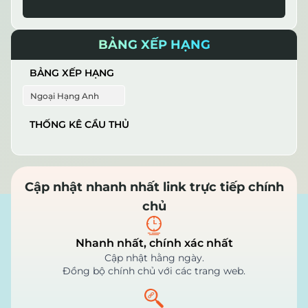
BẢNG XẾP HẠNG
BẢNG XẾP HẠNG
Ngoại Hạng Anh
THỐNG KÊ CẦU THỦ
Cập nhật nhanh nhất link trực tiếp chính
chủ
Nhanh nhất, chính xác nhất
Cập nhật hằng ngày.
Đồng bộ chính chủ với các trang web.