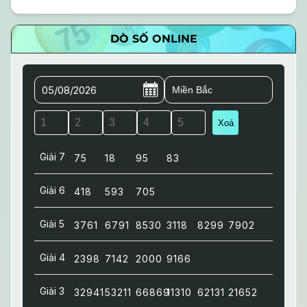
DÒ SỐ ONLINE